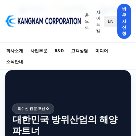
방
사
홈
문
이
으
EN
자
트
로
신
맵
청
회사소개
사업부문
R&D
고객상담
미디어
소식안내
특수선 전문 조선소
대한민국 방위산업의 해양
파트너