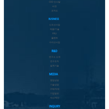
CEO 인사말
비전
조직도
신조선사업
제품/기술
FRU
플랜트
수리선사업
연구소 소개
연구조직
설계기술
영업상담
기술상담
구매/자재
기업일반
개선/제안